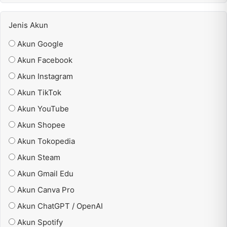
Jenis Akun
Akun Google
Akun Facebook
Akun Instagram
Akun TikTok
Akun YouTube
Akun Shopee
Akun Tokopedia
Akun Steam
Akun Gmail Edu
Akun Canva Pro
Akun ChatGPT / OpenAI
Akun Spotify