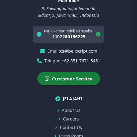
Pilar Kode
Jl. Sawunggaling 6 Jemundo
Sidoarjo, Jawa Timur, Indonesia
NIB (Nomor Induk Berusaha)
1102260156225
Email:
cs@beliscript.com
Telepon:
+62 851-7671-5451
Customer Service
JELAJAHI
About Us
Careers
Contact Us
Press Room