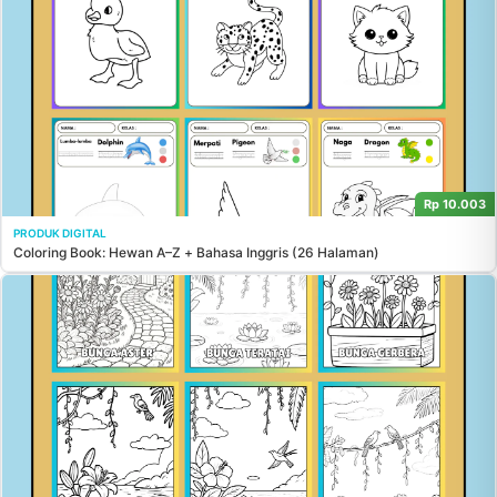
Rp 10.003
PRODUK DIGITAL
Coloring Book: Hewan A–Z + Bahasa Inggris (26 Halaman)