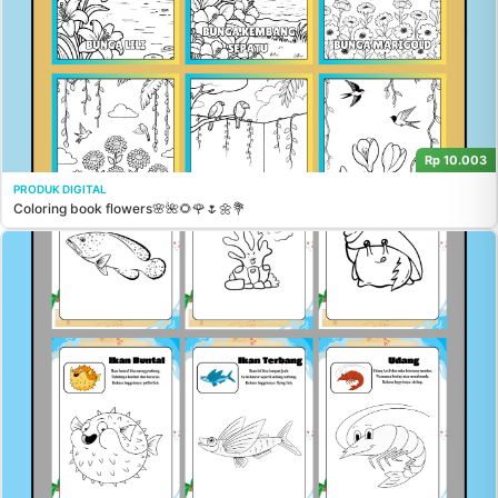
Rp 10.003
PRODUK DIGITAL
Coloring book flowers🌸🌺🌻🌹🌷🌼💐