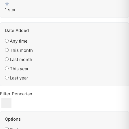
1 star
Date Added
Any time
This month
Last month
This year
Last year
Filter Pencarian
Options