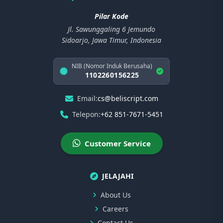
Pilar Kode
Jl. Sawunggaling 6 Jemundo
Sidoarjo, Jawa Timur, Indonesia
NIB (Nomor Induk Berusaha)
1102260156225
Email:
cs@beliscript.com
Telepon:
+62 851-7671-5451
Customer Service
JELAJAHI
About Us
Careers
Contact Us