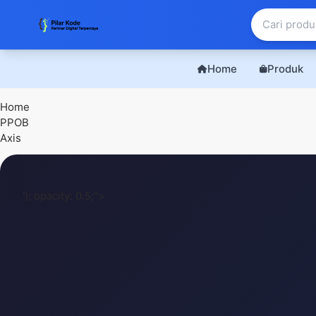
Home
Produk
Pilar Kode - Solusi Digital Bisnis Anda
Home
PPOB
Axis
'); opacity: 0.5;">