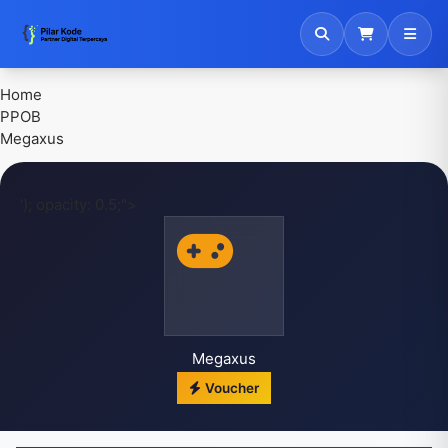
Pilar Kode - Solusi Digital Bisnis Anda
Home
PPOB
Megaxus
'); opacity: 0.5;">
Megaxus
Voucher