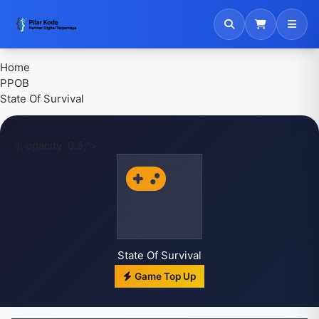
Pilar Kode - Solusi Digital Bisnis Anda
Home
PPOB
State Of Survival
'); opacity: 0.5;">
State Of Survival
Game Top Up