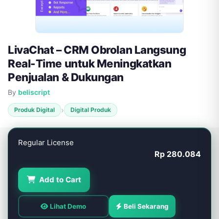
LivaChat – CRM Obrolan Langsung
Real-Time untuk Meningkatkan
Penjualan & Dukungan
By
beliscript
›
Produk Digital
Digital Produk
Regular License
Rp 280.084
Add to Cart
Lihat Demo
Beli Sekarang