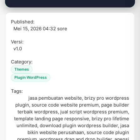
Published:
Mei 15, 2026 04:32 sore
Versi:
v1.0
Category:
Themes
Plugin WordPress
Tags:
jasa pembuatan website
,
brizy pro wordpress
plugin
,
source code website premium
,
page builder
terbaik wordpress
,
jual script wordpress premium
,
template landing page responsive
,
brizy pro lifetime
unlimited
,
download plugin wordpress builder
,
jasa
bikin website perusahaan
,
source code plugin
premium
,
wordpress drag and drop builder
,
agensi