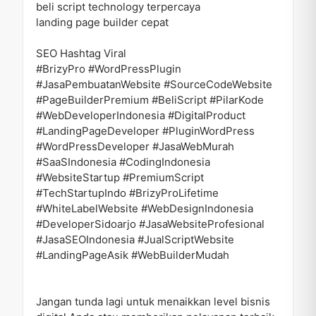
beli script technology terpercaya
landing page builder cepat
SEO Hashtag Viral
#BrizyPro #WordPressPlugin
#JasaPembuatanWebsite #SourceCodeWebsite
#PageBuilderPremium #BeliScript #PilarKode
#WebDeveloperIndonesia #DigitalProduct
#LandingPageDeveloper #PluginWordPress
#WordPressDeveloper #JasaWebMurah
#SaaSIndonesia #CodingIndonesia
#WebsiteStartup #PremiumScript
#TechStartupIndo #BrizyProLifetime
#WhiteLabelWebsite #WebDesignIndonesia
#DeveloperSidoarjo #JasaWebsiteProfesional
#JasaSEOIndonesia #JualScriptWebsite
#LandingPageAsik #WebBuilderMudah
Jangan tunda lagi untuk menaikkan level bisnis