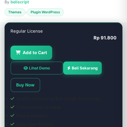
By
beliscript
›
Themes
Plugin WordPress
Regular License
Rp 91.800
Add to Cart
Lihat Demo
Beli Sekarang
Buy Now
Quality checked by Beli Script Technology
Dokumentasi Lengkap
Future updates
Dukungan Penulis